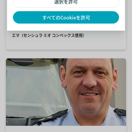
選択を許可
ュラ ミオを信頼しているので自信
をもって仕事に行くことができま
すべてのCookieを許可
す。
エマ（センシュラ ミオ コンベックス使用）