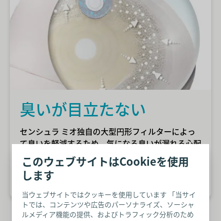
臭いが目立たない
センシュラ ミオ独自の大型円形フィルターによっ
て臭いを軽減するため、気になる臭いが漏れる心配
がありません。
このウェブサイトはCookieを使用
します
無料サンプルを試す
当ウェブサイトではクッキーを使用しています 「当サイ
トでは、コンテンツや広告のパーソナライズ、ソーシャ
ルメディア機能の提供、およびトラフィック分析のため