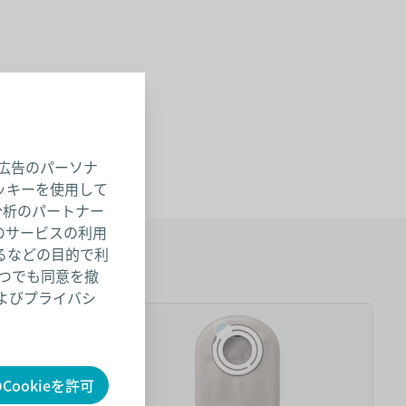
広告のパーソナ
ッキーを使用して
分析のパートナー
のサービスの利用
るなどの目的で利
いつでも同意を撤
およびプライバシ
スバッグ
センシュラ ミオ1 キッズ ウロ
センシュ
Cookieを許可