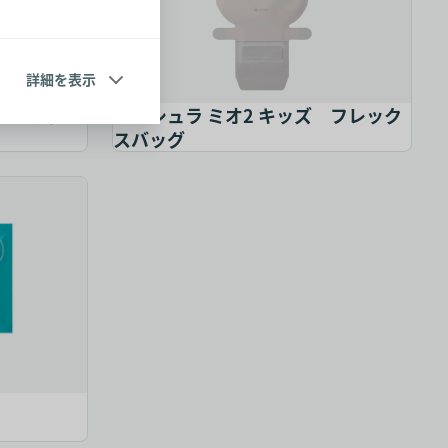
詳細を表示
 フレックス
センシュラ ミオ2 キッズ フレック
スバッグ
ス ウロ
ブラバ 粘着剥離剤スプレー
ブラバ 