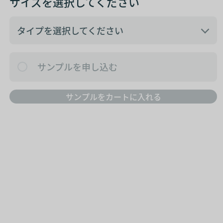
サイズを選択してください
タイプを選択してください
ご希望のタイプがわからない
サンプルを申し込む
18722 - フランジ径： 27 mm
サンプルをカートに入れる
18723 - フランジ径：27 mm
18724 - フランジ径： 35 mm
18725 - フランジ径：35 mm