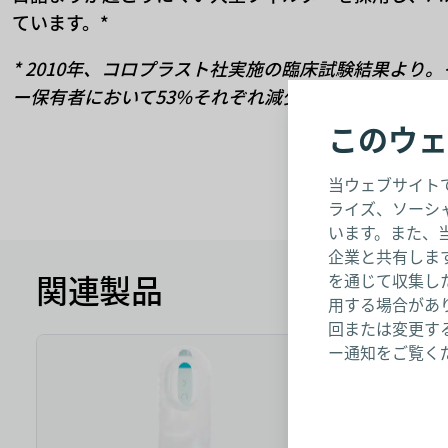
ています。*
* 2010年、コロプラスト社実施の臨床試験結果より
ー保有者において53%それぞれ減少。
このウェ
当ウェブサイト
ライズ、ソーシ
います。また、
企業と共有しま
関連製品
を通じて収集し
用する場合があり
回または変更する
ー通知をご覧く