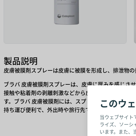
製品説明
皮膚被膜剤スプレーは皮膚に被膜を形成し、排泄物の
ブラバ 皮膚被膜剤スプレーは、皮膚に厚みを感じさ
接触や粘着剤の剥離刺激などから皮膚を守ります。速
このウェ
す。ブラバ 皮膚被膜剤には、スプレータイプとワイ
持ち運び便利で、外出時や旅行先でのご使用にも適し
当ウェブサイト
ライズ、ソーシ
います。また、