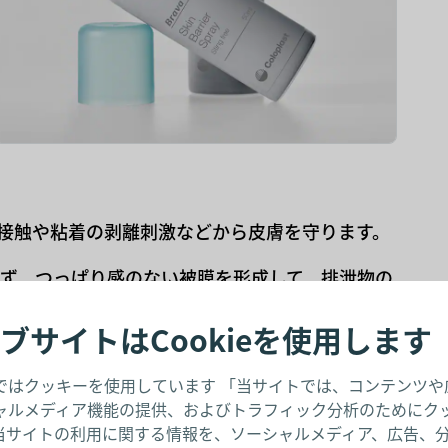
接触や粘着の剥離刺激などから皮膚を守ります。
せず、つっぱり感のない被膜を形成して、排泄物の
乾性があり、使用後にすぐに面板を貼付できま
ブサイトはCookieを使用します
プタイプがあります。コンパクトなワイプタイプは
ます。
ではクッキーを使用しています 「当サイトでは、コンテンツや
ャルメディア機能の提供、およびトラフィック分析のためにク
当サイトの利用に関する情報を、ソーシャルメディア、広告、