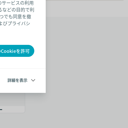
のサービスの利用
るなどの目的で利
いつでも同意を撤
およびプライバシ
センシュラ ミオ1
ブラバ 
Cookieを許可
詳細を表示
ー